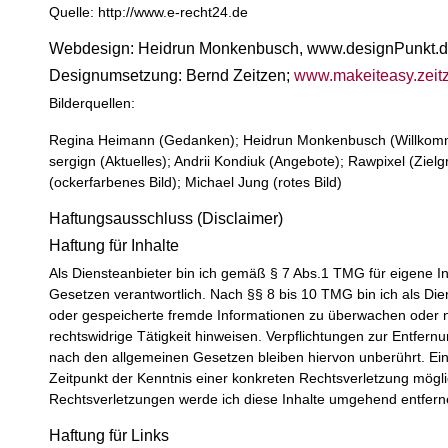
Quelle: http://www.e-recht24.de
Webdesign: Heidrun Monkenbusch, www.designPunkt.
Designumsetzung: Bernd Zeitzen;
www.makeiteasy.zeit
Bilderquellen:
Regina Heimann (Gedanken); Heidrun Monkenbusch (Willkommen
sergign (Aktuelles); Andrii Kondiuk (Angebote); Rawpixel (Ziel
(ockerfarbenes Bild); Michael Jung (rotes Bild)
Haftungsausschluss (Disclaimer)
Haftung für Inhalte
Als Diensteanbieter bin ich gemäß § 7 Abs.1 TMG für eigene I
Gesetzen verantwortlich. Nach §§ 8 bis 10 TMG bin ich als Diens
oder gespeicherte fremde Informationen zu überwachen oder n
rechtswidrige Tätigkeit hinweisen. Verpflichtungen zur Entfer
nach den allgemeinen Gesetzen bleiben hiervon unberührt. Ein
Zeitpunkt der Kenntnis einer konkreten Rechtsverletzung mög
Rechtsverletzungen werde ich diese Inhalte umgehend entfern
Haftung für Links