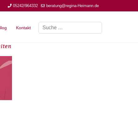
05242/964332
beratung@regina-Heimann.de
Suchen
Blog
Kontakt
Type 2 or more characters for results.