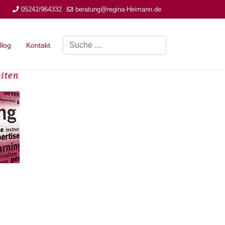
05242/964332
beratung@regina-Heimann.de
Suchen
Blog
Kontakt
Type 2 or more characters for results.