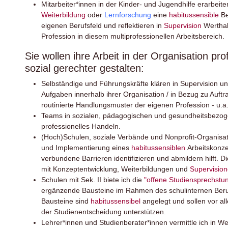
Mitarbeiter*innen in der Kinder- und Jugendhilfe erarbeite
Weiterbildung
oder
Lernforschung
eine
habitussensible
Be
eigenen Berufsfeld und reflektieren in
Supervision
Werthal
Profession in diesem multiprofessionellen Arbeitsberei
Sie wollen ihre Arbeit in der Organisation pr
sozial gerechter gestalten:
Selbständige und Führungskräfte klären in Supervision u
Aufgaben innerhalb ihrer Organisation / in Bezug zu Auft
routinierte Handlungsmuster der eigenen Profession - u.
Teams in sozialen, pädagogischen und gesundheitsbezogen
professionelles Handeln.
(Hoch)Schulen, soziale Verbände und Nonprofit-Organisati
und Implementierung eines
habitussensiblen
Arbeitskonze
verbundene Barrieren identifizieren und abmildern hilft. D
mit Konzeptentwicklung, Weiterbildungen und
Supervision
Schulen mit Sek. II biete ich die
"offene Studiensprechstu
ergänzende Bausteine im Rahmen des schulinternen Beruf
Bausteine sind
habitussensibel
angelegt und sollen vor a
der Studienentscheidung unterstützen.
Lehrer*innen und Studienberater*innen vermittle ich in W