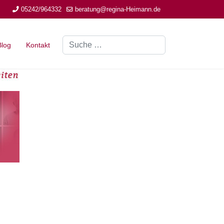
05242/964332
beratung@regina-Heimann.de
Suchen
Blog
Kontakt
Type 2 or more characters for results.