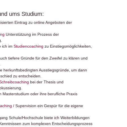
rund ums Studium:
lisierten Eintrag zu online Angeboten der
ing
Unterstützung im Prozess der
g.
e ich im
Studiencoaching
zu Einstiegsmöglichkeiten,
uch tiefere Gründe für den Zweifel zu klären und
.
die herkunftsbedingten Ausstiegsgründe, um dann
schied zu entscheiden.
Schreibcoaching
bei der Thesis und
okussierung.
n Masterstudium oder ihre berufliche Praxis
aching
/ Supervision ein Gespür für die eigene
gang Schule/Hochschule biete ich Weiterbildungen
 Kenntnissen zum komplexen Entscheidungsprozess